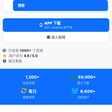
搜索
APP 下载
iOS / Android 全平台
进入官网
已收录
1000+
个资源
用户评分
4.9 / 5.0
每日更新
1,200+
50,000+
收录资源
累计下载
每日
8,600+
更新频率
活跃用户