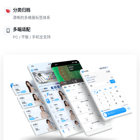
分类归档
清晰的多维度标签体系
多端适配
PC / 平板 / 手机全支持