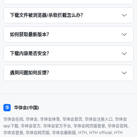
下载文件被浏览器/杀软拦截怎么办？
如何获取最新版本？
下载内容是否安全？
遇到问题如何反馈？
华体会(中国)
华
华体会在线, 华体会, 华体会体育, 华体会首页, 华体会注册入口, 华体会
app下载, 华体会官方, 华体会官方平台, 华体会网页版登录, 华体会官网,
华体会登录, 华体会网页版, 华体会最新版, HTH, HTH official, HTH